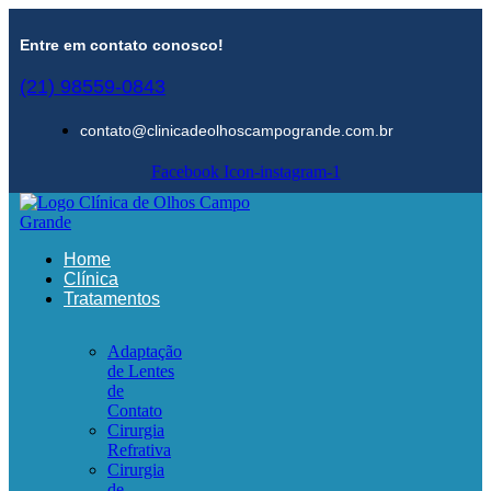
Entre em contato conosco!
(21) 98559-0843
contato@clinicadeolhoscampogrande.com.br
Facebook
Icon-instagram-1
Home
Clínica
Tratamentos
Adaptação
de Lentes
de
Contato
Cirurgia
Refrativa
Cirurgia
de