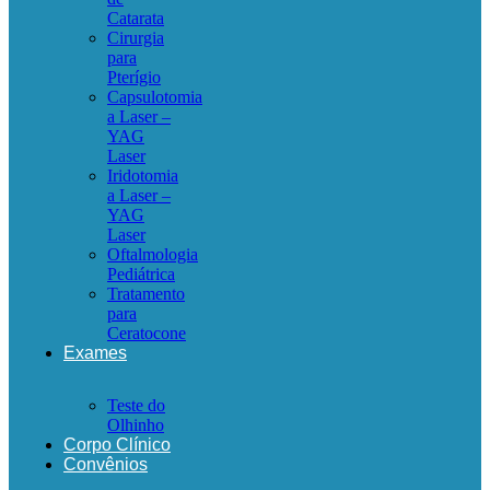
Catarata
Cirurgia
para
Pterígio
Capsulotomia
a Laser –
YAG
Laser
Iridotomia
a Laser –
YAG
Laser
Oftalmologia
Pediátrica
Tratamento
para
Ceratocone
Exames
Teste do
Olhinho
Corpo Clínico
Convênios