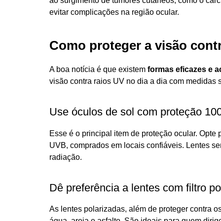
ao surgimento de tumores cutâneos, como o carc
evitar complicações na região ocular.
Como proteger a visão contr
A boa notícia é que existem
formas eficazes e a
visão contra raios UV no dia a dia com medidas s
Use óculos de sol com proteção 1
Esse é o principal item de proteção ocular. Opt
UVB, comprados em locais confiáveis. Lentes sem
radiação.
Dê preferência a lentes com filtro p
As lentes polarizadas, além de proteger contra o
água, areia e asfalto. São ideais para quem diri