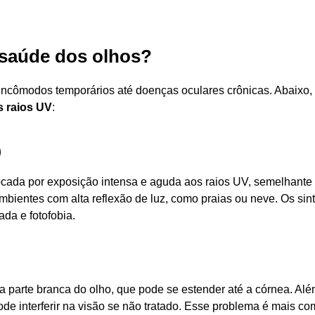
 saúde dos olhos?
incômodos temporários até doenças oculares crônicas. Abaixo,
s raios UV
:
)
cada por exposição intensa e aguda aos raios UV, semelhante
ientes com alta reflexão de luz, como praias ou neve. Os si
da e fotofobia.
 parte branca do olho, que pode se estender até a córnea. Al
ode interferir na visão se não tratado. Esse problema é mais c