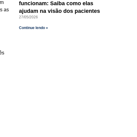
em
funcionam: Saiba como elas
os as
ajudam na visão dos pacientes
!
27/05/2026
Continue lendo »
ês