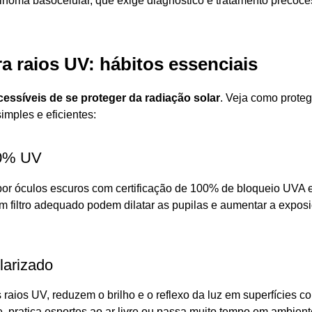
inoma basocelular, que exige diagnóstico e tratamento precoce
a raios UV: hábitos essenciais
cessíveis de se proteger da radiação solar
. Veja como proteg
imples e eficientes:
00% UV
e por óculos escuros com certificação de 100% de bloqueio UVA 
 filtro adequado podem dilatar as pupilas e aumentar a expos
olarizado
s raios UV, reduzem o brilho e o reflexo da luz em superfícies c
ge, pratica esportes ao ar livre ou passa muito tempo em ambien