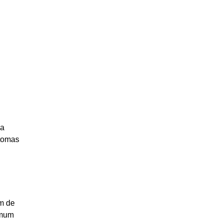
 a
ntomas
ém de
omum