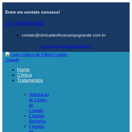
Entre em contato conosco!
(21) 98559-0843
contato@clinicadeolhoscampogrande.com.br
Facebook
Icon-instagram-1
Home
Clínica
Tratamentos
Adaptação
de Lentes
de
Contato
Cirurgia
Refrativa
Cirurgia
de