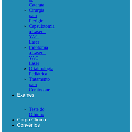
Catarata
Cirurgia
para
Pterígio
Capsulotomia
a Laser –
YAG
Laser
Iridotomia
a Laser –
YAG
Laser
Oftalmologia
Pediátrica
Tratamento
para
Ceratocone
Exames
Teste do
Olhinho
Corpo Clínico
Convênios