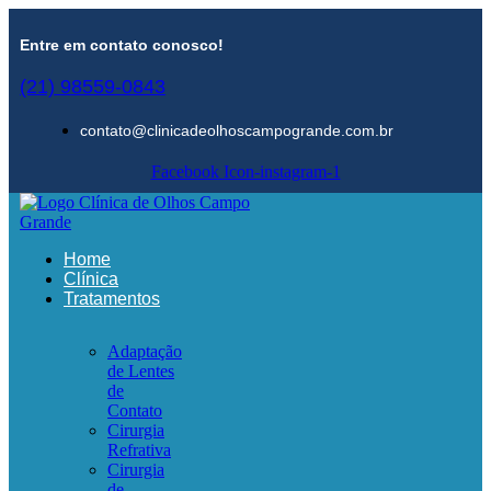
Entre em contato conosco!
(21) 98559-0843
contato@clinicadeolhoscampogrande.com.br
Facebook
Icon-instagram-1
Home
Clínica
Tratamentos
Adaptação
de Lentes
de
Contato
Cirurgia
Refrativa
Cirurgia
de