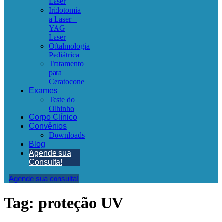
Laser
Iridotomia
a Laser –
YAG
Laser
Oftalmologia
Pediátrica
Tratamento
para
Ceratocone
Exames
Teste do
Olhinho
Corpo Clínico
Convênios
Downloads
Blog
Agende sua
Consulta!
Agende sua consulta!
Tag:
proteção UV