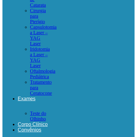
Catarata
Cirurgia
para
Pterígio
Capsulotomia
a Laser –
YAG
Laser
Iridotomia
a Laser –
YAG
Laser
Oftalmologia
Pediátrica
Tratamento
para
Ceratocone
Exames
Teste do
Olhinho
Corpo Clínico
Convênios