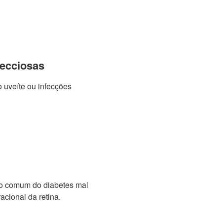
fecciosas
 uveíte ou infecções
o comum do diabetes mal
acional da retina.