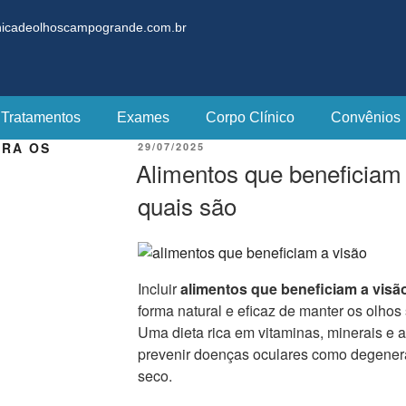
nicadeolhoscampogrande.com.br
Tratamentos
Exames
Corpo Clínico
Convênios
ARA OS
29/07/2025
Alimentos que beneficiam 
quais são
Incluir
alimentos que beneficiam a visã
forma natural e eficaz de manter os olhos
Uma dieta rica em vitaminas, minerais e a
prevenir doenças oculares como degenera
seco.