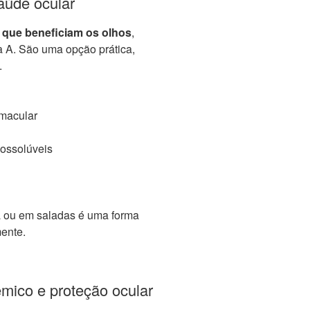
aúde ocular
 que beneficiam os olhos
,
a A. São uma opção prática,
.
 macular
possolúveis
 ou em saladas é uma forma
mente.
cêmico e proteção ocular