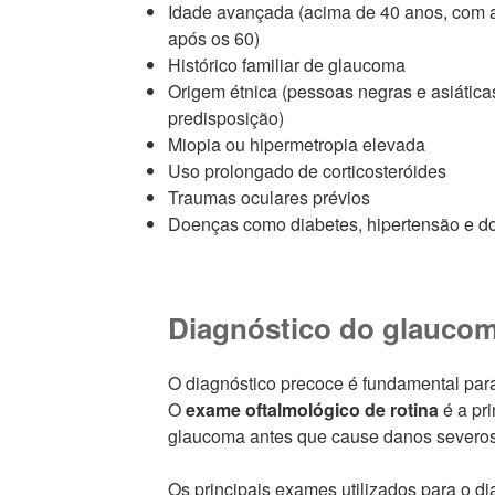
Idade avançada (acima de 40 anos, com a
após os 60)
Histórico familiar de glaucoma
Origem étnica (pessoas negras e asiátic
predisposição)
Miopia ou hipermetropia elevada
Uso prolongado de corticosteróides
Traumas oculares prévios
Doenças como diabetes, hipertensão e d
Diagnóstico do glauco
O diagnóstico precoce é fundamental para
O
exame oftalmológico de rotina
é a pr
glaucoma antes que cause danos severos
Os principais exames utilizados para o di