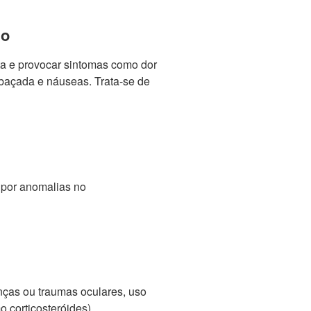
do
a e provocar sintomas como dor
mbaçada e náuseas. Trata-se de
 por anomalias no
ças ou traumas oculares, uso
 corticosteróides),