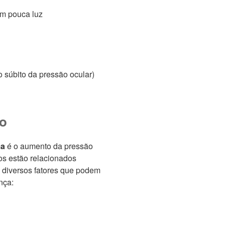
om pouca luz
súbito da pressão ocular)
co
ma
é o aumento da pressão
os estão relacionados
 diversos fatores que podem
nça: