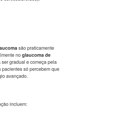
laucoma
são praticamente
ialmente no
glaucoma de
a ser gradual e começa pela
tos pacientes só percebem que
gio avançado.
nção incluem: