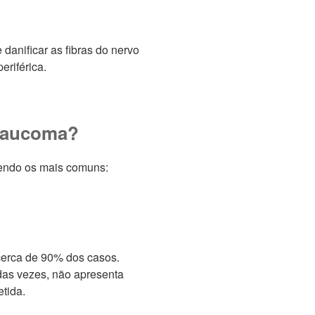
anificar as fibras do nervo
eriférica.
glaucoma?
sendo os mais comuns:
 cerca de 90% dos casos.
das vezes, não apresenta
tida.