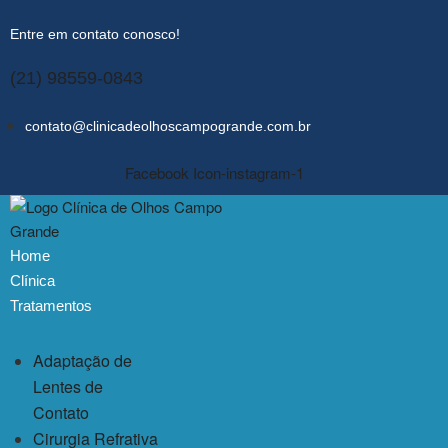
Entre em contato conosco!
(21) 98559-0843
contato@clinicadeolhoscampogrande.com.br
Facebook
Icon-instagram-1
Home
Clínica
Tratamentos
Adaptação de
Lentes de
Contato
Cirurgia Refrativa