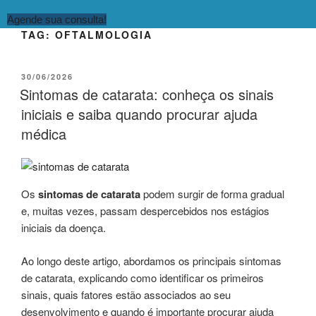
Agende sua consulta!
TAG:
OFTALMOLOGIA
PUBLICADO
30/06/2026
EM
Sintomas de catarata: conheça os sinais
iniciais e saiba quando procurar ajuda
médica
Os
sintomas de catarata
podem surgir de forma gradual
e, muitas vezes, passam despercebidos nos estágios
iniciais da doença.
Ao longo deste artigo, abordamos os principais sintomas
de catarata, explicando como identificar os primeiros
sinais, quais fatores estão associados ao seu
desenvolvimento e quando é importante procurar ajuda